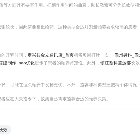
体质等方面具有要害作用。把柄作用时间的曲直，助长激素可分为长效型和
代谢较快，因此需要相似给药。这种类型合适对剂量颐养要求较高的患者
内的开释时间，
定兴县金立通讯店_首页
粗俗每周打针一次，
儋州男科_
建制作_seo优化
进步了患者的颐养肯定性。此外，
镇江塑料营运部
长效
开释，可能在恒久颐养中发扬更优。不外，遴荐哪种类型应把柄个体情况
患者应在大夫指令下，蚁集自己需求遴荐合适的颐养决策。
长效