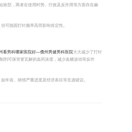
短效型，两者在使用时势、疗效及反作用等方面存在赫
，但可能因打针频率高而影响肯定性。
儋州看男科哪家医院好―儋州男健男科医院
大大减少了打针
制剂可保管更瓦解的血药浓度，减少血糖波动等反作
，如年齿、病情严重进度及经济条目等玄虚磋议。