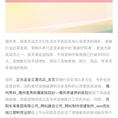
频年来，跟着东说念主们生流水平的提高和心扉需求的增长，宠物
行业赶紧发展。宠物不再只是是家庭中的“看家护院者”，更成为家
庭成员之一。据关通盘据线路，中国宠物市集规模已打破3000亿
元，宠物数目合手续增长，带动了宠物食物、医疗、用品、寄养等
多领域的闹热。
现时，
定兴县金立通讯店_首页
宠物行业呈现出多元化、专科化的
发展趋势。消耗者对宠物健康和活命质料的心理度收敛训诲，
儋
州男科_儋州看男科哪家医院好―儋州男健男科医院
鞭策了高端宠
物食物、智能宠物缔造以及专科宠物医疗工作的兴起。同期，
庆
阳长泰集团有限公司_网站建设公司_网站制作搭建制作_seo优化
镇江塑料营运部
线上平台的普及也促进了宠物家具的肤浅购买和个