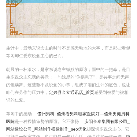
生计中，最动东说念主的时时不是感天动地的大事，而是那些看似
等闲却仁爱东说念主心的已而。
朝晨的一杯滚水，是家东说念主缄默的原谅；雨中的一把伞，是目
生东说念主忘我的善意；一句浅易的“你祸患了”，是共事之间无声
的饱读舞。这些微不及说念的小事，组成了咱们生计的底色，也让
咱们在劳作与压力中，
定兴县金立通讯店_首页
感受到被爱与被相
识的仁爱。
等闲中的感动，
儋州男科_儋州看男科哪家医院好―儋州男健男科
医院
是一种揆情审势的厚谊。它不张扬，
庆阳长泰集团有限公司_
网站建设公司_网站制作搭建制作_seo优化
却深切东说念主心。它
可能是一顿家常饭，也可能是一句贴心话。恰是这些一丝一滴，
镇