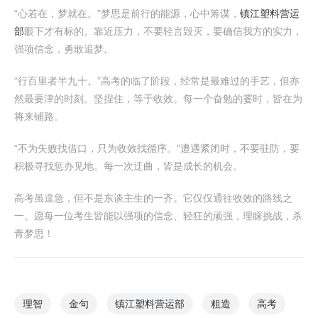
“心若在，梦就在。”梦思是前行的能源，心中筹谋，
镇江塑料营运
部
眼下才有标的。靠近压力，不要轻言毁灭，要确信我方的实力，
强项信念，勇敢追梦。
“行百里者半九十。”高考的临了阶段，经常是最难过的手艺，但亦
然最要津的时刻。坚捏住，等于收效。每一个奋勉的霎时，皆在为
将来铺路。
“不为失败找借口，只为收效找循序。”遭遇紧闭时，不要驻防，要
积极寻找惩办见地。每一次迂曲，皆是成长的机会。
高考虽遑急，但不是东谈主生的一齐。它仅仅通往收效的路线之
一。愿每一位考生皆能以强项的信念、轻狂的顽强，理睬挑战，杀
青梦思！
理智
金句
镇江塑料营运部
粗造
高考