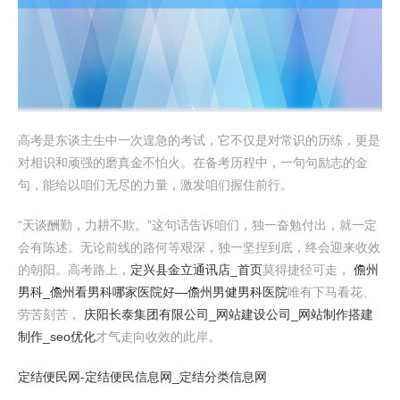
高考是东谈主生中一次遑急的考试，它不仅是对常识的历练，更是
对相识和顽强的磨真金不怕火。在备考历程中，一句句励志的金
句，能给以咱们无尽的力量，激发咱们握住前行。
“天谈酬勤，力耕不欺。”这句话告诉咱们，独一奋勉付出，就一定
会有陈述。无论前线的路何等艰深，独一坚捏到底，终会迎来收效
的朝阳。高考路上，
定兴县金立通讯店_首页
莫得捷径可走，
儋州
男科_儋州看男科哪家医院好―儋州男健男科医院
唯有下马看花、
劳苦刻苦，
庆阳长泰集团有限公司_网站建设公司_网站制作搭建
制作_seo优化
才气走向收效的此岸。
定结便民网-定结便民信息网_定结分类信息网